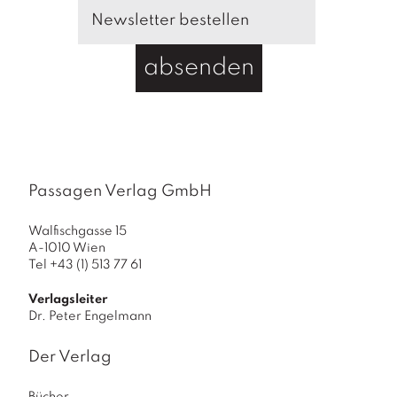
e
n
g
absenden
e
Passagen Verlag GmbH
Walfischgasse 15
A-1010 Wien
Tel +43 (1) 513 77 61
Verlagsleiter
Dr. Peter Engelmann
Der Verlag
Bücher