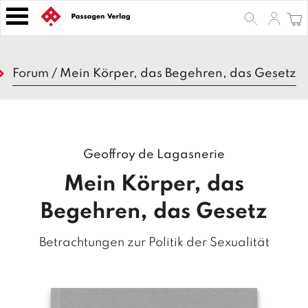
S
k
i
p
B
t
Forum
/
Mein Körper, das Begehren, das Gesetz
ü
o
c
h
c
e
o
r
n
Geoffroy de Lagasnerie
t
Z
e
e
Mein Körper, das
n
it
s
t
Begehren, das Gesetz
c
h
Betrachtungen zur Politik der Sexualität
ri
ft
e
n