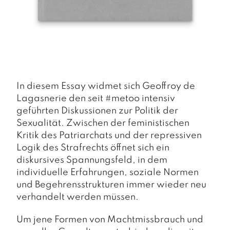
a
g
N
e
u
e
r
s
In diesem Essay widmet sich Geoffroy de
c
Lagasnerie den seit #
metoo
intensiv
h
geführten Diskussionen zur Politik der
e
Sexualität. Zwischen der feministischen
in
Kritik des Patriarchats und der repressiven
u
n
Logik des Strafrechts öffnet sich ein
g
diskursives Spannungsfeld, in dem
e
individuelle Erfahrungen, soziale Normen
n
und Begehrensstrukturen immer wieder neu
verhandelt werden müssen.
Um jene Formen von Machtmissbrauch und