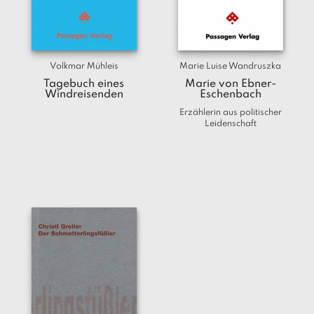
a
g
N
e
Volkmar Mühleis
Marie Luise Wandruszka
u
Tagebuch eines
Marie von Ebner-
e
Windreisenden
Eschenbach
r
Erzählerin aus politischer
s
Leidenschaft
c
h
e
in
u
n
g
e
n