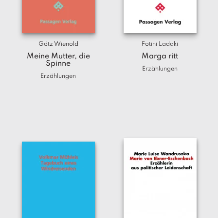
T
e
r
m
Götz Wienold
Fotini Ladaki
in
e
Meine Mutter, die
Marga ritt
Spinne
Erzählungen
Erzählungen
A
u
t
o
r
*i
n
n
e
n
V
e
rl