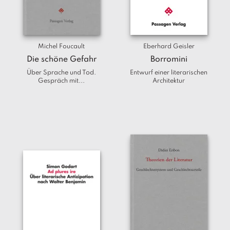
T
e
r
m
Michel Foucault
Eberhard Geisler
in
e
Die schöne Gefahr
Borromini
Über Sprache und Tod.
Entwurf einer literarischen
Gespräch mit...
Architektur
A
u
t
o
r
*i
n
n
e
n
V
e
rl