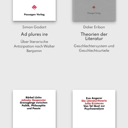
a
g
N
e
Simon Godart
Didier Eribon
u
Ad plures ire
Theorien der
e
Literatur
r
Über literarische
Geschlechtersystem und
s
Antizipation nach Walter
Geschlechtsurteile
Benjamin
c
h
e
in
u
n
g
e
n