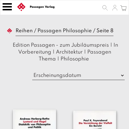
S
k
i
p
B
t
Reihen
/
Passagen Philosophie
/
Seite 8
ü
o
c
h
c
Edition Passagen - zum Jubiläumspreis
|
In
e
o
Vorbereitung
|
Architektur
|
Passagen
r
n
Thema
|
Philosophie
t
Z
e
e
n
it
s
t
c
h
ri
ft
e
n