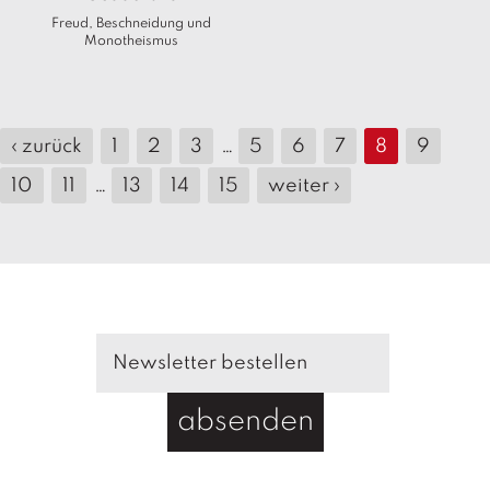
Freud, Beschneidung und
Monotheismus
‹ zurück
1
2
3
…
5
6
7
8
9
10
11
…
13
14
15
weiter ›
absenden