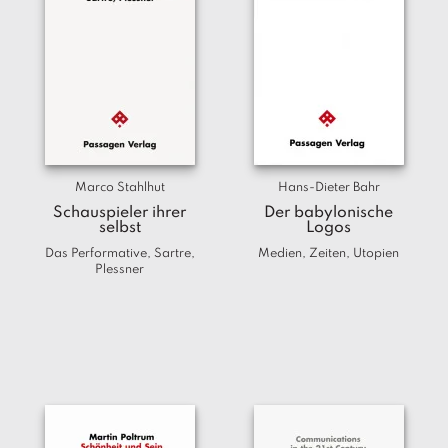
a
g
N
e
u
e
r
s
c
Marco Stahlhut
Hans-Dieter Bahr
h
Schauspieler ihrer
Der babylonische
e
selbst
Logos
in
Das Performative, Sartre,
Medien, Zeiten, Utopien
u
Plessner
n
g
e
n