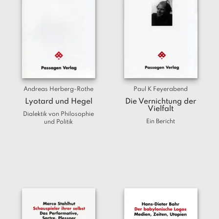
T
e
r
m
in
e
A
u
Andreas Herberg-Rothe
Paul K Feyerabend
t
Lyotard und Hegel
Die Vernichtung der
o
Vielfalt
Dialektik von Philosophie
r
Ein Bericht
und Politik
*i
n
n
e
n
V
e
rl