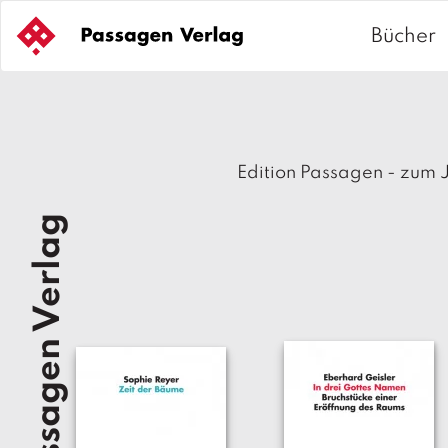
S
k
Bücher
i
p
t
o
c
Edition Passagen - zum 
o
n
Passagen Verlag
t
e
n
t