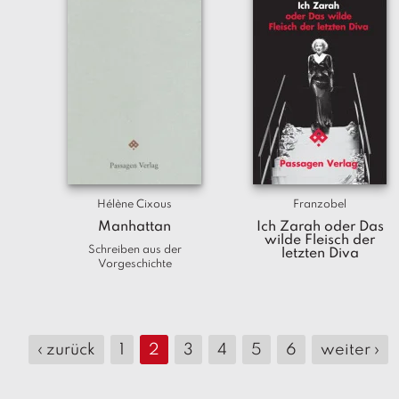
Hélène Cixous
Franzobel
Manhattan
Ich Zarah oder Das
wilde Fleisch der
Schreiben aus der
letzten Diva
Vorgeschichte
‹ zurück
1
2
3
4
5
6
weiter ›